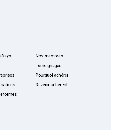
aDays
Nos membres
Témoignages
eprises
Pourquoi adhérer
mations
Devenir adhérent
teformes