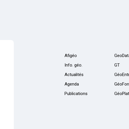
Afigéo
GeoDat
Info. géo.
GT
Actualités
GéoEntr
Agenda
GéoFor
Publications
GéoPla