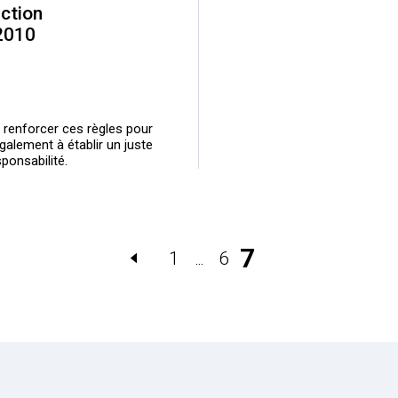
uction
 2010
renforcer ces règles pour
galement à établir un juste
sponsabilité.
7
1
6
…