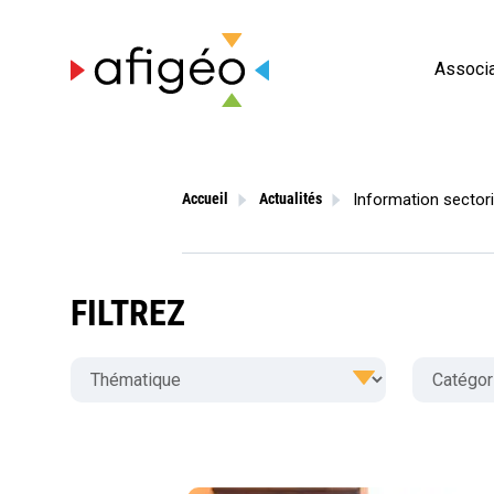
Skip
to
content
Associa
Information sectori
Accueil
Actualités
FILTREZ