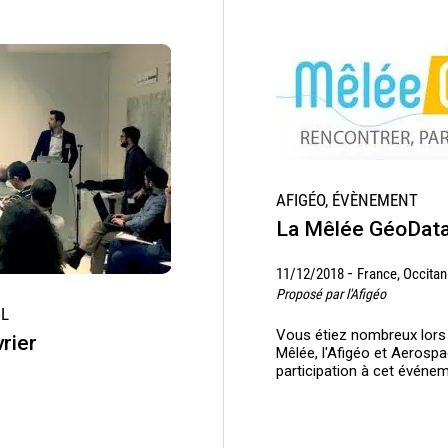
AFIGÉO, ÉVÈNEMENT
La Mêlée GéoDat
-
11/12/2018
France, Occitan
Proposé par l'Afigéo
IL
Vous étiez nombreux lors 
rier
Mêlée, l'Afigéo et Aerosp
participation à cet événem