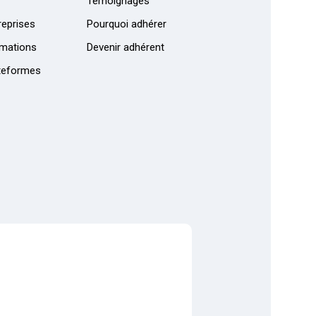
Témoignages
eprises
Pourquoi adhérer
mations
Devenir adhérent
teformes