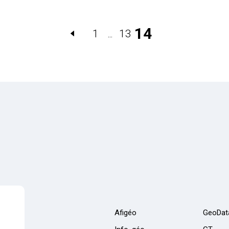
14
1
13
…
Afigéo
GeoDat