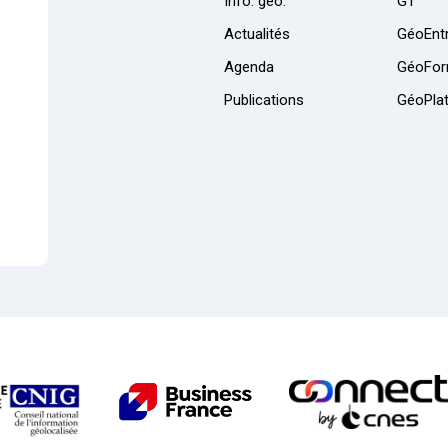
Info. géo.
GT
Actualités
GéoEntr
Agenda
GéoFor
Publications
GéoPla