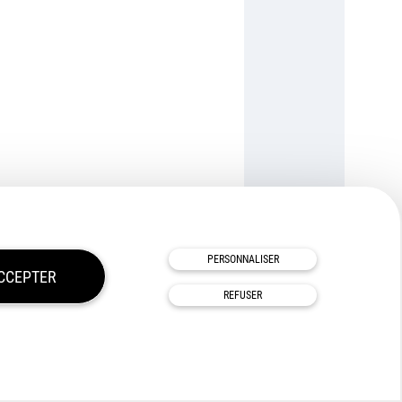
TOUS NOS PARTENAIRES
PERSONNALISER
CCEPTER
REFUSER
vés
Afigéo