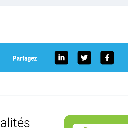
Partagez
alités