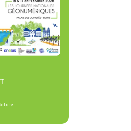
NT
de Loire