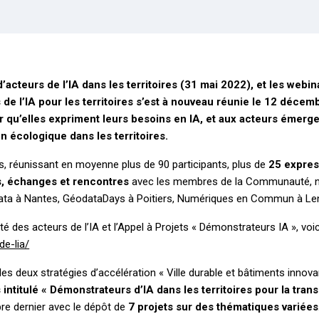
teurs de l’IA dans les territoires (31 mai 2022), et les webina
e l’IA pour les territoires s’est à nouveau réunie le 12 décemb
our qu’elles expriment leurs besoins en IA, et aux acteurs émerge
n écologique dans les territoires.
s, réunissant en moyenne plus de 90 participants, plus de
25 expres
s, échanges et rencontres
avec les membres de la Communauté, no
ata à Nantes, GéodataDays à Poitiers, Numériques en Commun à Lens,
des acteurs de l’IA et l’Appel à Projets « Démonstrateurs IA », voici 
de-lia/
deux stratégies d’accélération « Ville durable et bâtiments innovants 
 intitulé « Démonstrateurs d’IA dans les territoires pour la tran
bre dernier avec le dépôt de
7 projets sur des thématiques variées