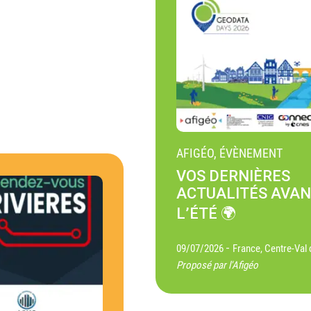
AFIGÉO, ÉVÈNEMENT
VOS DERNIÈRES
ACTUALITÉS AVA
L’ÉTÉ 🌍
-
09/07/2026
France, Centre-Val 
Proposé par l'Afigéo